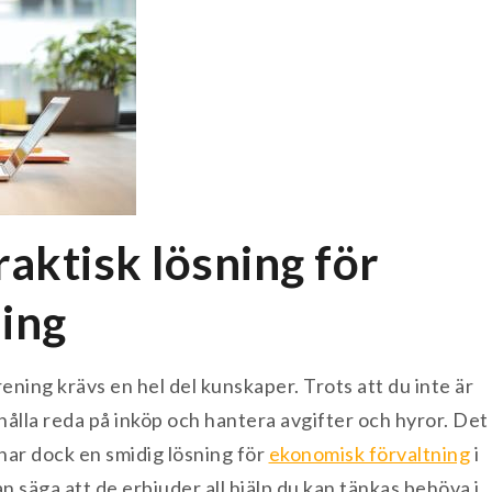
aktisk lösning för
ing
rening krävs en hel del kunskaper. Trots att du inte är
ålla reda på inköp och hantera avgifter och hyror. Det
o har dock en smidig lösning för
ekonomisk förvaltning
i
 säga att de erbjuder all hjälp du kan tänkas behöva i