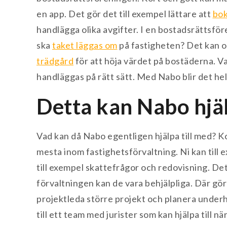
en app. Det gör det till exempel lättare att
bok
handlägga olika avgifter. I en bostadsrättsfö
ska
taket läggas om
på fastigheten? Det kan oc
trädgård
för att höja värdet på bostäderna. Va
handläggas på rätt sätt. Med Nabo blir det he
Detta kan Nabo hjäl
Vad kan då Nabo egentligen hjälpa till med? Ko
mesta inom fastighetsförvaltning. Ni kan till 
till exempel skattefrågor och redovisning. De
förvaltningen kan de vara behjälpliga. Där gö
projektleda större projekt och planera underhå
till ett team med jurister som kan hjälpa till n