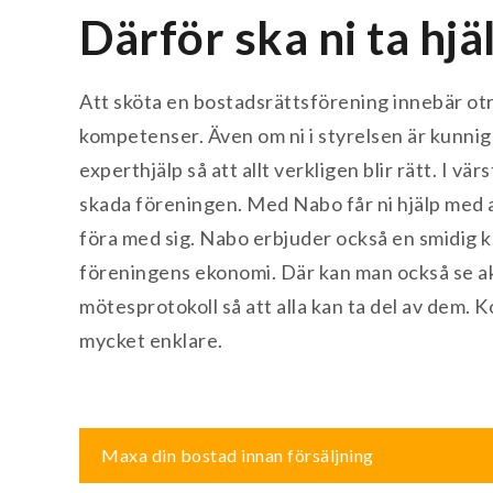
Därför ska ni ta hjä
Att sköta en bostadsrättsförening innebär ot
kompetenser. Även om ni i styrelsen är kunnig
experthjälp så att allt verkligen blir rätt. I v
skada föreningen. Med Nabo får ni hjälp med a
föra med sig. Nabo erbjuder också en smidig ku
föreningens ekonomi. Där kan man också se ak
mötesprotokoll så att alla kan ta del av dem. 
mycket enklare.
Inläggsnavigering
Maxa din bostad innan försäljning