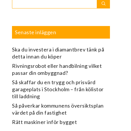
Search
Search
for:
Senaste inläggen
Ska du investera i diamantbrev tänk på
detta innan du köper
Rivningsrobot eller handbilning vilket
passar din ombyggnad?
Så skaffar du en trygg och prisvärd
garageplats i Stockholm – från kölistor
till laddning
Så påverkar kommunens översiktsplan
värdet på din fastighet
Rätt maskiner inför bygget