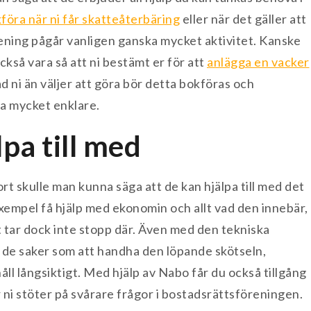
föra när ni får skatteåterbäring
eller när det gäller att
rening pågår vanligen ganska mycket aktivitet. Kanske
kså vara så att ni bestämt er för att
anlägga en vacker
d ni än väljer att göra bör detta bokföras och
la mycket enklare.
pa till med
rt skulle man kunna säga att de kan hjälpa till med det
exempel få hjälp med ekonomin och allt vad den innebär,
t tar dock inte stopp där. Även med den tekniska
r de saker som att handha den löpande skötseln,
ll långsiktigt. Med hjälp av Nabo får du också tillgång
är ni stöter på svårare frågor i bostadsrättsföreningen.