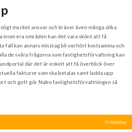
lp
roligt mycket ansvar och kräver även många olika
a inom era områden kan det vara skönt att få
ärsta fall kan annars misstag bli oerhört kostsamma och
lla de svåra frågorna som fastighetsförvaltning kan
ndportal där det är enkelt att få överblick över
tuella fakturor som ska betalas samt ladda upp
Kort och gott gör Nabo fastighetsförvaltningen så
Fritidshus