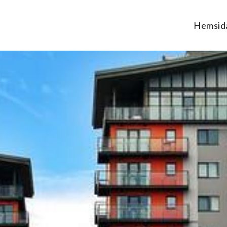
Hemsid
anen.se
 fastigheter, fritidshus och bostäder