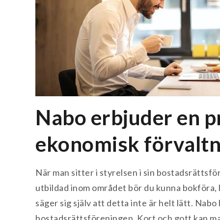
Nabo erbjuder en pr
ekonomisk förvaltn
När man sitter i styrelsen i sin bostadsrättsfö
utbildad inom området bör du kunna bokföra, h
säger sig själv att detta inte är helt lätt. Nab
bostadsrättsföreningen. Kort och gott kan man