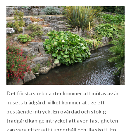
Det första spekulanter kommer att mötas av är
husets trädgård, vilket kommer att ge ett
bestående intryck. En ovårdad och stökig
trädgård kan ge intrycket att även fastigheten
kan vara eftersatt i underhåll och illa skött. En