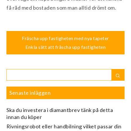
få råd med bostaden som man alltid drömt om.
Inläggsnavigering
Fräscha upp fastigheten med nya tapeter
Enkla sätt att fräscha upp fastigheten
Search
Sear
for:
Senaste inläggen
Ska du investera i diamantbrev tänk på detta
innan du köper
Rivningsrobot eller handbilning vilket passar din