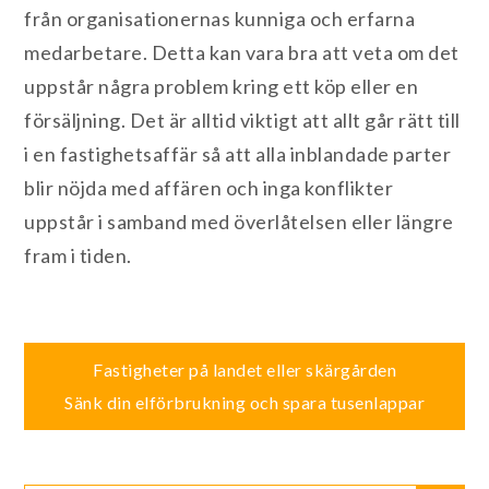
från organisationernas kunniga och erfarna
medarbetare. Detta kan vara bra att veta om det
uppstår några problem kring ett köp eller en
försäljning. Det är alltid viktigt att allt går rätt till
i en fastighetsaffär så att alla inblandade parter
blir nöjda med affären och inga konflikter
uppstår i samband med överlåtelsen eller längre
fram i tiden.
Inläggsnavigering
Fastigheter på landet eller skärgården
Sänk din elförbrukning och spara tusenlappar